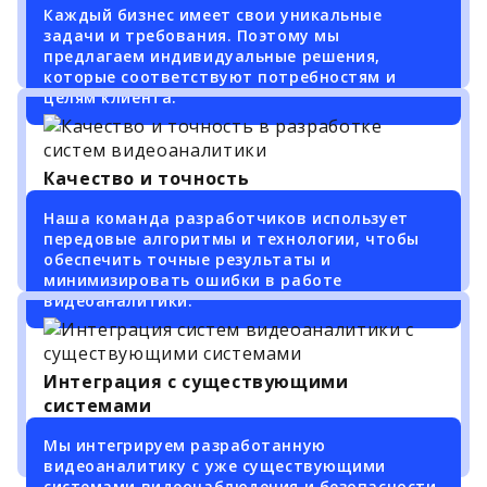
Каждый бизнес имеет свои уникальные
задачи и требования. Поэтому мы
предлагаем индивидуальные решения,
которые соответствуют потребностям и
целям клиента.
Качество и точность
Наша команда разработчиков использует
передовые алгоритмы и технологии, чтобы
обеспечить точные результаты и
минимизировать ошибки в работе
видеоаналитики.
Интеграция с существующими
системами
Мы интегрируем разработанную
видеоаналитику с уже существующими
системами видеонаблюдения и безопасности.