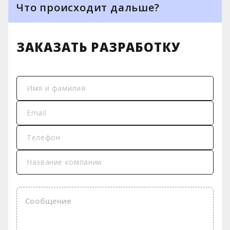
Что происходит дальше?
1
Менеджер связывается с Вами
ЗАКАЗАТЬ РАЗРАБОТКУ
2
Подписываем NDA при
необходимости
Имя и фамилия
3
Наш архитектор и бизнес аналитики
Email
разрабатывают архитектуру
проекта
Телефон
4
Подписываем договор
Название компании
5
Выполняем работы
6
Вы получаете гарантированный