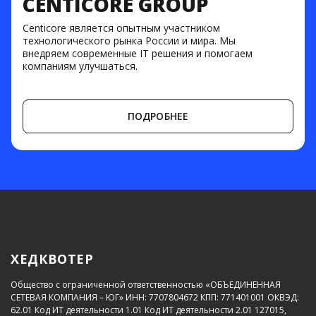
CENTICORE GROUP
Centicore является опытным участником
технологического рынка России и мира. Мы
внедряем современные IT решения и помогаем
компаниям улучшаться.
ПОДРОБНЕЕ
ХЕДКВОТЕР
Общество с ограниченной ответственностью «ОБЪЕДИНЕННАЯ
СЕТЕВАЯ КОМПАНИЯ – ЮГ»
ИНН: 7707804672
КПП: 771401001
ОКВЭД:
62.01
Код ИТ деятельности 1.01
Код ИТ деятельности 2.01
127015,