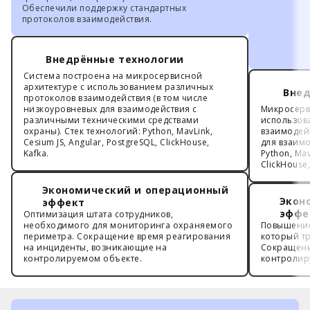
Обеспечили поддержку стандартных
протоколов взаимодействия.
Внедрённые технологии
Система построена на микросервисной
архитектуре с использованием различных
Внед
протоколов взаимодействия (в том числе
низкоуровневых для взаимодействия с
Микросерв
различными техническими средствами
использов
охраны). Стек технологий: Python, MavLink,
взаимодейс
Cesium JS, Angular, PostgreSQL, ClickHouse,
для взаимо
Kafka.
Python, Mav
ClickHouse,
Экономический и операционный
Экон
эффект
эффе
Оптимизация штата сотрудников,
необходимого для мониторинга охраняемого
Повышение
периметра. Сокращение время реагирования
который тр
на инциденты, возникающие на
Сокращени
контролируемом объекте.
контролир