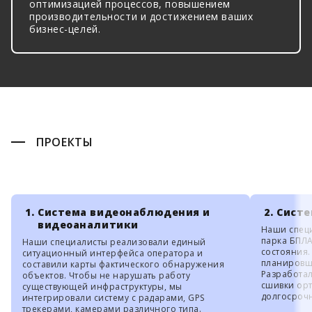
оптимизацией процессов, повышением
производительности и достижением ваших
бизнес-целей.
ПРОЕКТЫ
Система видеонаблюдения и
Систе
видеоаналитики
Наши спец
парка БПЛА
Наши специалисты реализовали единый
состояния.
ситуационный интерфейса оператора и
планировщ
составили карты фактического обнаружения
Разработал
объектов. Чтобы не нарушать работу
сшивки ор
существующей инфраструктуры, мы
долгосроч
интегрировали систему с радарами, GPS
трекерами, камерами различного типа.