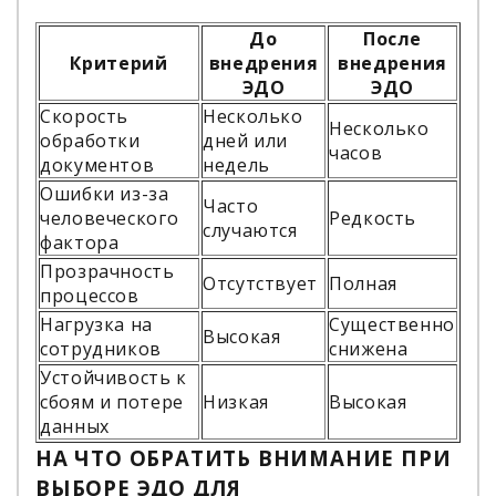
До
После
Критерий
внедрения
внедрения
ЭДО
ЭДО
Скорость
Несколько
Несколько
обработки
дней или
часов
документов
недель
Ошибки из-за
Часто
человеческого
Редкость
случаются
фактора
Прозрачность
Отсутствует
Полная
процессов
Нагрузка на
Существенно
Высокая
сотрудников
снижена
Устойчивость к
сбоям и потере
Низкая
Высокая
данных
НА ЧТО ОБРАТИТЬ ВНИМАНИЕ ПРИ
ВЫБОРЕ ЭДО ДЛЯ