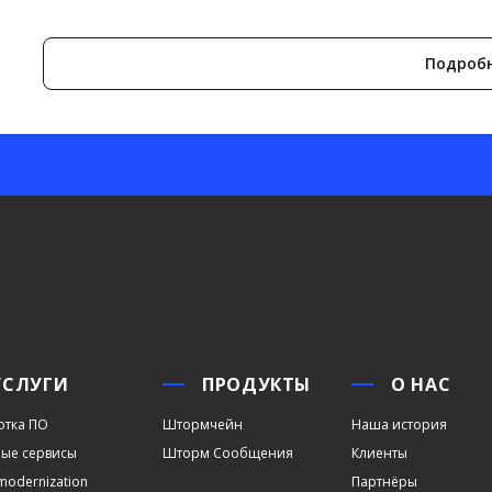
Подроб
УСЛУГИ
ПРОДУКТЫ
О НАС
отка ПО
Штормчейн
Наша история
ые сервисы
Шторм Сообщения
Клиенты
modernization
Партнёры