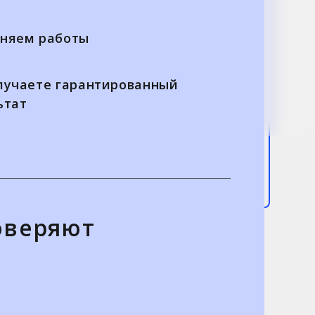
няем работы
лучаете гарантированный
ьтат
оверяют