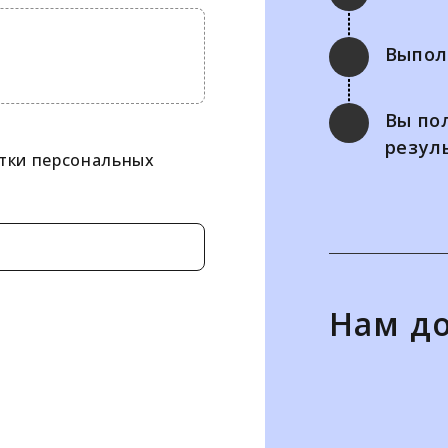
Выпол
Вы по
резул
тки персональных
Нам д