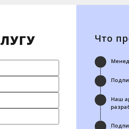
СЛУГУ
Что п
Менед
Подпи
Наш а
разра
Подпи