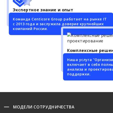
Экспертное знание и опыт
Команда Centicore Group работает на рынке IT
c 2013 года и заслужила доверие крупнейших
компаний России.
Комплексные реше
Наша услуга "Организ
включает в себя полны
анализа и проектиров
поддержки.
МОДЕЛИ СОТРУДНИЧЕСТВА