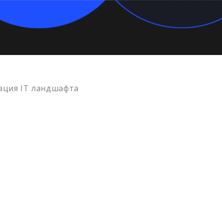
ация IT ландшафта
500+
100+
1
Выполненных
Запланированных
Лет
проектов
проектов
опы