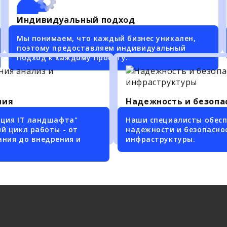
Индивидуальный подход
Мы понимаем, что каждый бизнес уникален,
поэтому предоставляем индивидуальный
подход к каждому проекту.
ния
Надежность и безопа
ация IT ландшафта"
Наши специалисты обесп
й цикл работы - от
надежности и безопасно
ания до внедрения и
инфраструктуры.