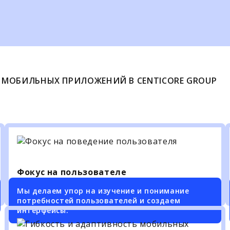
 МОБИЛЬНЫХ ПРИЛОЖЕНИЙ В CENTICORE GROUP
Фокус на пользователе
Мы делаем упор на изучение и понимание
потребностей пользователей и создаем
интерфейсы.