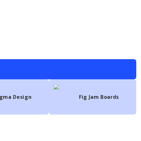
та
продуктов
igma Design
Fig Jam Boards