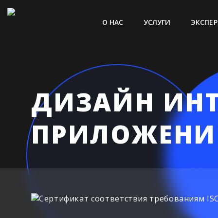
О НАС
УСЛУГИ
ЭКСПЕР
ДИЗАЙН ИН
ПРИЛОЖЕНИ