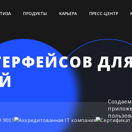
ТИЗА
ПРОДУКТЫ
КАРЬЕРА
ПРЕСС-ЦЕНТР
ТЕРФЕЙСОВ ДЛ
Й
Создаем
приложе
пользов