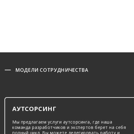
МОДЕЛИ СОТРУДНИЧЕСТВА
АУТСОРСИНГ
Мы предлагаем услуги аутсорсинга, где наша
команда разработчиков и экспертов берет на себя
полный цикл. Вы можете делегировать работу и