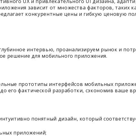
ивного UX и привлекательного UI дизайна, адаптир
иложения зависит от множества факторов, таких к
предлагает конкурентные цены и гибкую ценовую по
лубинное интервью, проанализируем рынок и потреб
ное решение для мобильного приложения.
ельные прототипы интерфейсов мобильных приложе
о его фактической разработки, сэкономив ваше вре
интуитивно понятный дизайн, который соответству
ьных приложений;