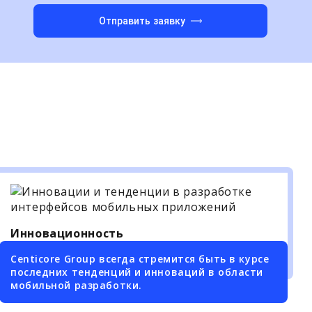
Отправить заявку
Инновационность
Centicore Group всегда стремится быть в курсе
последних тенденций и инноваций в области
мобильной разработки.