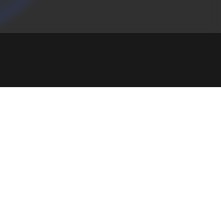
3+
2
Собственных