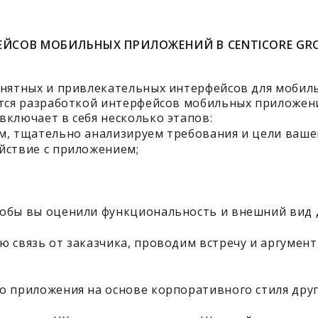
ЕЙСОВ МОБИЛЬНЫХ ПРИЛОЖЕНИЙ В CENTICORE GR
онятных и привлекательных интерфейсов для мобил
тся разработкой интерфейсов мобильных приложений
ключает в себя несколько этапов:
, тщательно анализируем требования и цели вашег
йствие с приложением;
обы вы оценили функциональность и внешний вид д
 связь от заказчика, проводим встречу и аргумен
 приложения на основе корпоративного стиля друг