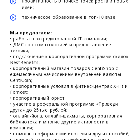
проактивность в поиске точек роста и новых
идей;
техническое образование в топ-10 вузе.
Мы предлагаем:
• работа в аккредитованной IT-компании;
• ДМС со стоматологией и предоставление
техники;
• подключение к корпоративной программе скидок
BestBenefits;
• корпоративный магазин товаров CentiShop с
ежемесячным начислением внутренней валюты
CentiCoin;
• корпоративные условия в фитнес-центрах X-Fit и
Fitmost;
• корпоративный юрист;
• участие в реферальной программе «Приведи
друга» до 25тыс. рублей;
• онлайн-йога, онлайн-шахматы, корпоративная
библиотека и многие другие активности в
компании;
• помощь в оформлении ипотеки и других пособий;
• дружный коллектив, квалифицированные