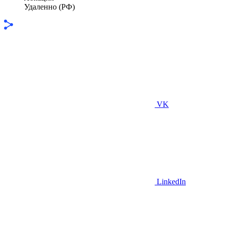
Удаленно (РФ)
VK
LinkedIn