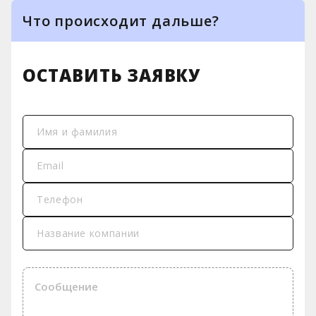
Что происходит дальше?
1
Менеджер связывается с Вами
ОСТАВИТЬ ЗАЯВКУ
2
Подписываем NDA при
необходимости
Имя и фамилия
3
Наш архитектор и бизнес аналитики
Email
разрабатывают архитектуру
проекта
Телефон
4
Подписываем договор
Название компании
5
Выполняем работы