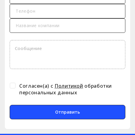
проекта
Телефон
4
Подписываем договор
Название компании
5
Выполняем работы
6
Вы получаете гарантированный
результат
Нам доверяют
Согласен(а) с
Политикой
обработки
персональных данных
Отправить