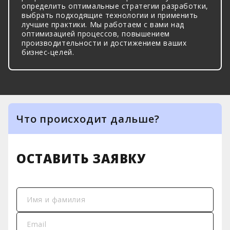
определить оптимальные стратегии разработки,
выбрать подходящие технологии и применить
лучшие практики. Мы работаем с вами над
оптимизацией процессов, повышением
производительности и достижением ваших
бизнес-целей.
Что происходит дальше?
1
Менеджер связывается с Вами
ОСТАВИТЬ ЗАЯВКУ
2
Подписываем NDA при
необходимости
Имя и фамилия
3
Наш архитектор и бизнес аналитики
Email
разрабатывают архитектуру