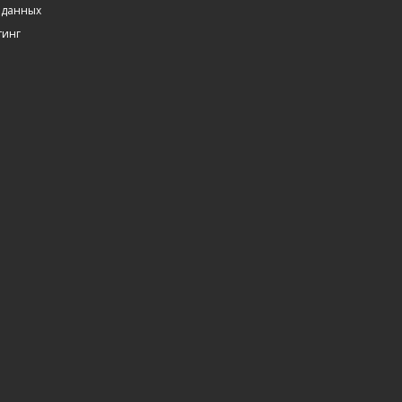
 данных
тинг