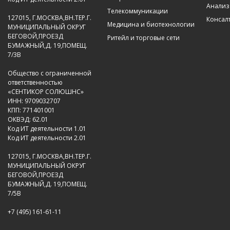
Анализ
Телекоммуникации
127015, Г.МОСКВА,ВН.ТЕР.Г.
Консал
Медицина и биотехнологии
МУНИЦИПАЛЬНЫЙ ОКРУГ
БЕГОВОЙ,ПРОЕЗД
Ритейл и торговые сети
БУМАЖНЫЙ,Д. 19,ПОМЕЩ.
7/3В
Общество с ограниченной
ответственностью
«СЕНТИКОР СОЛЮШНС»
ИНН: 9709032707
КПП: 771401001
ОКВЭД: 62.01
Код ИТ деятельности 1.01
Код ИТ деятельности 2.01
127015, Г.МОСКВА,ВН.ТЕР.Г.
МУНИЦИПАЛЬНЫЙ ОКРУГ
БЕГОВОЙ,ПРОЕЗД
БУМАЖНЫЙ,Д. 19,ПОМЕЩ.
7/5В
+7 (495) 161-61-11