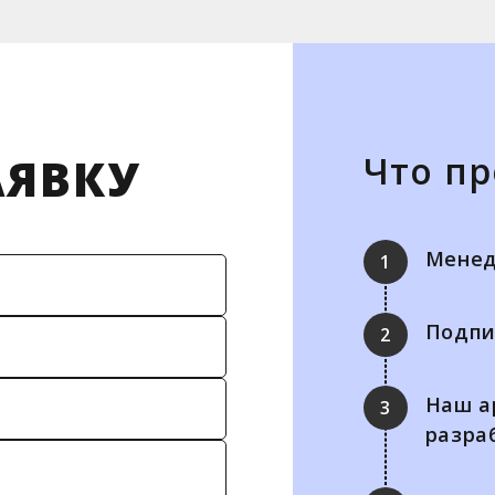
АЯВКУ
Что п
Менед
1
Подпи
2
Наш а
3
разра