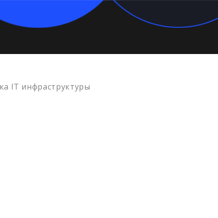
ка IT инфраструктуры
500+
100+
1
Выполненных
Запланированных
Лет
проектов
проектов
опы