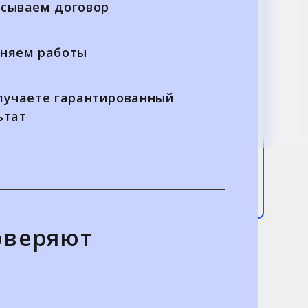
сываем договор
няем работы
лучаете гарантированный
ьтат
оверяют