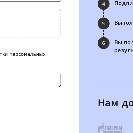
Подпи
4
Выпол
5
Вы по
6
резул
тки персональных
Нам д