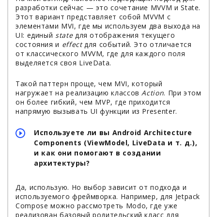
разработки сейчас — это сочетание MVVM и State.
Этот вариант представляет собой MVVM с
элементами MVI, где мы используем два выхода на
UI: единый
state
для отображения текущего
состояния и
effect
для событий. Это отличается
от классического MVVM, где для каждого поля
выделяется своя LiveData.
Такой паттерн проще, чем MVI, который
нагружает на реализацию классов
Action
. При этом
он более гибкий, чем MVP, где приходится
напрямую вызывать UI функции из Presenter.
Используете ли вы Android Architecture
Components (ViewModel, LiveData и т. д.),
и как они помогают в создании
архитектуры?
Да, использую. Но выбор зависит от подхода и
используемого фреймворка. Например, для Jetpack
Compose можно рассмотреть Modo, где уже
реализован базовый родительский класс для