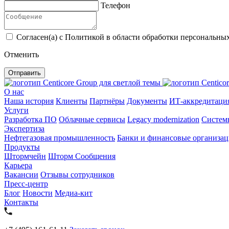
Телефон
Согласен(а) с Политикой в области обработки персональных
Отменить
Отправить
О нас
Наша история
Клиенты
Партнёры
Документы
ИТ-аккредитаци
Услуги
Разработка ПО
Облачные сервисы
Legacy modernization
Систем
Экспертиза
Нефтегазовая промышленность
Банки и финансовые организа
Продукты
Штормчейн
Шторм Сообщения
Карьера
Вакансии
Отзывы сотрудников
Пресс-центр
Блог
Новости
Медиа-кит
Контакты