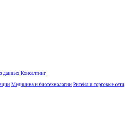
з данных
Консалтинг
ации
Медицина и биотехнологии
Ритейл и торговые сети