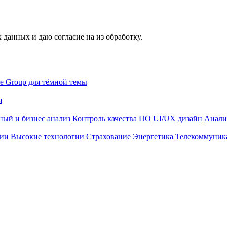
 данных и даю согласие на из обработку.
я
ный и бизнес анализ
Контроль качества ПО
UI/UX дизайн
Анали
ции
Высокие технологии
Страхование
Энергетика
Телекоммуник