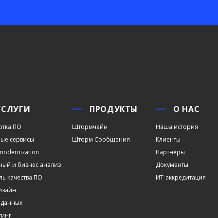
УСЛУГИ
ПРОДУКТЫ
О НАС
отка ПО
Штормчейн
Наша история
ые сервисы
Шторм Сообщения
Клиенты
modernization
Партнёры
ный и бизнес анализ
Документы
ль качества ПО
ИТ-аккредитация
дизайн
 данных
тинг