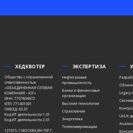
ХЕДКВОТЕР
ЭКСПЕРТИЗА
Общество с ограниченной
Нефтегазовая
Разраб
ответственностью
промышленость
Облачн
«ОБЪЕДИНЕННАЯ СЕТЕВАЯ
Банки и финансовые
Legacy 
КОМПАНИЯ – ЮГ»
организации
ИНН: 7707804672
Систем
Высокие технологии
КПП: 771401001
Контро
ОКВЭД: 62.01
Страхование
Код ИТ деятельности 1.01
UI/UX 
Энергетика
Код ИТ деятельности 2.01
Анализ
Телекоммуникации
127015, Г.МОСКВА,ВН.ТЕР.Г.
Консал